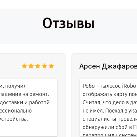
Отзывы
Арсен Джафаро
м, получил
Робот-пылесос iRobo
лашение на ремонт.
отображать карту по
доставки и работой
Считал, что дело в д
фессионально
не имел. Поехал в ук
стройства.
специалисты провели
обнаружили сбой в П
перепрошили систему,