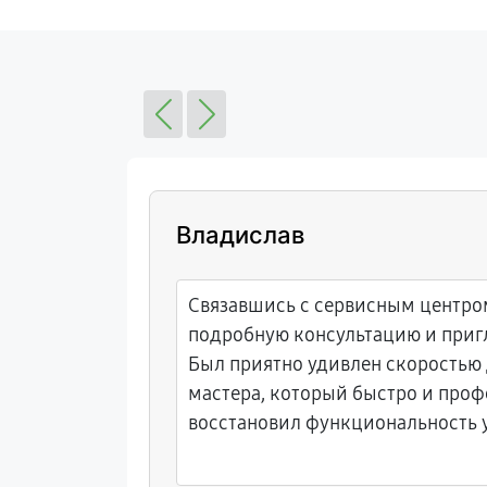
Владислав
ный центр.
Связавшись с сервисным центро
 что
подробную консультацию и приг
низма,
Был приятно удивлен скоростью 
сти от
мастера, который быстро и про
ое.
восстановил функциональность у