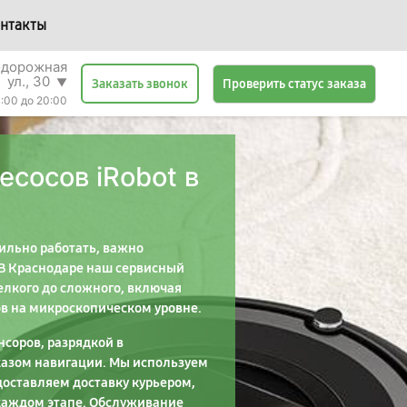
нтакты
одорожная
ул., 30
▼
Проверить статус заказа
Заказать звонок
:00 до 20:00
сосов iRobot в
бильно работать, важно
 В Краснодаре наш сервисный
елкого до сложного, включая
в на микроскопическом уровне.
соров, разрядкой в
казом навигации. Мы используем
оставляем доставку курьером,
каждом этапе. Обслуживание