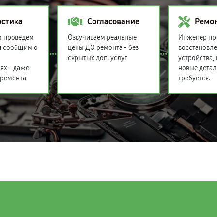
остика
Согласование
Ремо
о проведем
Озвучиваем реальные
Инженер пр
и сообщим о
цены ДО ремонта - без
восстановл
скрытых доп. услуг
устройства,
ях - даже
новые детал
 ремонта
требуется.