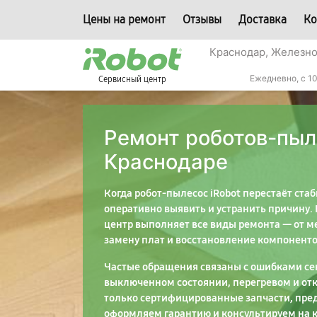
Цены на ремонт
Отзывы
Доставка
Ко
Краснодар, Железн
Ежедневно, с 10
Сервисный центр
Ремонт роботов-пыле
Краснодаре
Когда робот-пылесос iRobot перестаёт ста
оперативно выявить и устранить причину.
центр выполняет все виды ремонта — от м
замену плат и восстановление компоненто
Частые обращения связаны с ошибками сен
выключенном состоянии, перегревом и от
только сертифицированные запчасти, пред
оформляем гарантию и консультируем на 