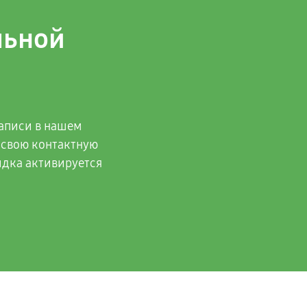
льной
аписи в нашем
 свою контактную
идка активируется